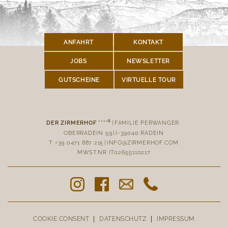
ANFAHRT
KONTAKT
JOBS
NEWSLETTER
GUTSCHEINE
VIRTUELLE TOUR
S
|
FAMILIE PERWANGER
DER ZIRMERHOF ****
OBERRADEIN 59
|
I-
39040
RADEIN
T
+39 0471 887 215
|
INFO@ZIRMERHOF.COM
MWST.NR
IT02655110217
COOKIE CONSENT
DATENSCHUTZ
IMPRESSUM