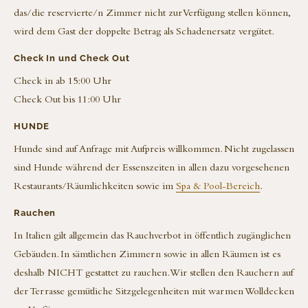
WEINREISE
SAGENWELT
das/die reservierte/n Zimmer nicht zur Verfügung stellen können,
HÄUSER DER WIESE
BÄNKE
GREEN-TOURISM
wird dem Gast der doppelte Betrag als Schadenersatz vergütet.
BERGHÜTTEN
AUSFLUGSZIELE
Check In und Check Out
ANFRAGEN / BUCHEN
SEGELBOOT
RESIDENZ IM WEINDORF
Check in ab 15:00 Uhr
UNVERBINDLICHE ANFRAGE
SERVICE & INFOS
Check Out bis 11:00 Uhr
SPA & POOL
ONLINE BUCHEN
HUNDE
ALLGEMEINE GESCHÄFTSBEDINGUNGEN
VIRTUELLE TOUR
SCHWIMMBAD
RESTAURANT RESERVIEREN
Hunde sind auf Anfrage mit Aufpreis willkommen. Nicht zugelassen
LAGE / ANREISE
MASSAGEN
ANGEBOTE
sind Hunde während der Essenszeiten in allen dazu vorgesehenen
FOTOGALERIE
PEELINGS
GUTSCHEINE
Restaurants/Räumlichkeiten sowie im
Spa & Pool-Bereich
.
WETTER
KÖRPERPACKUNGEN & BÄDER
Rauchen
WEBCAM
In Italien gilt allgemein das Rauchverbot in öffentlich zugänglichen
Gebäuden. In sämtlichen Zimmern sowie in allen Räumen ist es
deshalb NICHT gestattet zu rauchen. Wir stellen den Rauchern auf
der Terrasse gemütliche Sitzgelegenheiten mit warmen Wolldecken