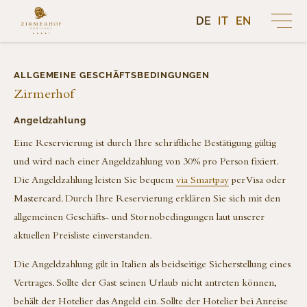
DE
IT
EN
HOTEL
ALLGEMEINE GESCHÄFTSBEDINGUNGEN
DER ZIRMERHOF
SEMINARE & RETREATS
Zirmerhof
AMBIENTE
Angeldzahlung
AUSTRAGUNGSORT ZIRMERHOF
SOMMERFRISCHE
TRADITION · GESCHICHTE
YOGA RETREAT • ALICE HÖNIGSCHMID
Eine Reservierung ist durch Ihre schriftliche Bestätigung gültig
BLETTERBACH
LEBENS(T)RÄUME
WINTERZAUBER
und wird nach einer Angeldzahlung von 30% pro Person fixiert.
INNEHALTEN • BIRGIT SEIFARTH
WANDERN
Die Angeldzahlung leisten Sie bequem
via Smartpay
per Visa oder
KÜCHE · RESTAURANT
TÖPFER-RETREAT • KREATIVE AUSZEIT
BAUERNHOF
Mastercard. Durch Ihre Reservierung erklären Sie sich mit den
MOUNTAINBIKE
WEIN · KELLER
allgemeinen Geschäfts- und Stornobedingungen laut unserer
BREATHWALK
WÄLDER
HISTORISCHER GASTBETRIEB
RADOIN 1560 WEINGUT
aktuellen Preisliste einverstanden.
YOGA AM MITTWOCH
PRODUKTE DES HOFES
KUNST · KULTUR
RADOIN 1560 WEINGUT
Die Angeldzahlung gilt in Italien als beidseitige Sicherstellung eines
NATUR-WALDBESITZ
GOLF
HOCHLANDRINDER
KRANEWITTER GESELLSCHAFT
RESIDENZ IM GRÜNWEINHOF
Vertrages. Sollte der Gast seinen Urlaub nicht antreten können,
TRAUMSTRASSEN
ZIMMER & SUITEN
HOFLADEN
behält der Hotelier das Angeld ein. Sollte der Hotelier bei Anreise