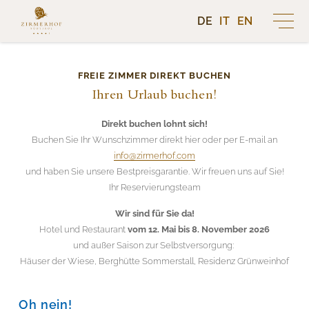
DE
IT
EN
HOTEL
FREIE ZIMMER DIREKT BUCHEN
DER ZIRMERHOF
SEMINARE & RETREATS
Ihren Urlaub buchen!
AMBIENTE
AUSTRAGUNGSORT ZIRMERHOF
Direkt buchen lohnt sich!
SOMMERFRISCHE
Buchen Sie Ihr Wunschzimmer direkt hier oder per E-mail an
TRADITION · GESCHICHTE
YOGA RETREAT • ALICE HÖNIGSCHMID
info@zirmerhof.com
BLETTERBACH
LEBENS(T)RÄUME
WINTERZAUBER
INNEHALTEN • BIRGIT SEIFARTH
und haben Sie unsere Bestpreisgarantie. Wir freuen uns auf Sie!
WANDERN
KÜCHE · RESTAURANT
Ihr Reservierungsteam
TÖPFER-RETREAT • KREATIVE AUSZEIT
BAUERNHOF
MOUNTAINBIKE
WEIN · KELLER
Wir sind für Sie da!
BREATHWALK
WÄLDER
Hotel und Restaurant
vom 12. Mai bis 8. November 2026
HISTORISCHER GASTBETRIEB
RADOIN 1560 WEINGUT
und außer Saison zur Selbstversorgung:
YOGA AM MITTWOCH
PRODUKTE DES HOFES
KUNST · KULTUR
Häuser der Wiese, Berghütte Sommerstall, Residenz Grünweinhof
RADOIN 1560 WEINGUT
NATUR-WALDBESITZ
GOLF
HOCHLANDRINDER
KRANEWITTER GESELLSCHAFT
RESIDENZ IM GRÜNWEINHOF
TRAUMSTRASSEN
Oh nein!
ZIMMER & SUITEN
HOFLADEN